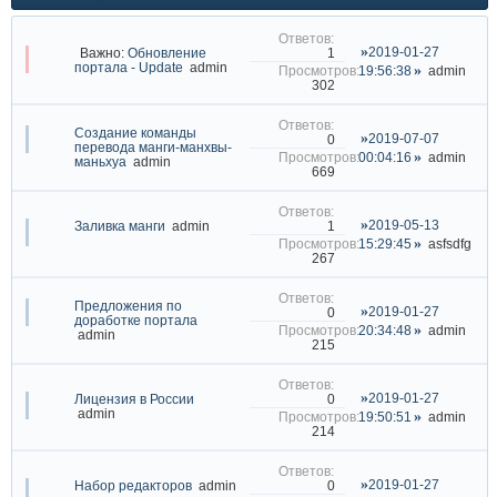
2019-01-27
1
Важно:
Обновление
портала - Update
admin
19:56:38
admin
302
Создание команды
2019-07-07
0
перевода манги-манхвы-
00:04:16
admin
маньхуа
admin
669
2019-05-13
1
Заливка манги
admin
15:29:45
asfsdfg
267
Предложения по
2019-01-27
0
доработке портала
20:34:48
admin
admin
215
2019-01-27
0
Лицензия в России
admin
19:50:51
admin
214
2019-01-27
0
Набор редакторов
admin