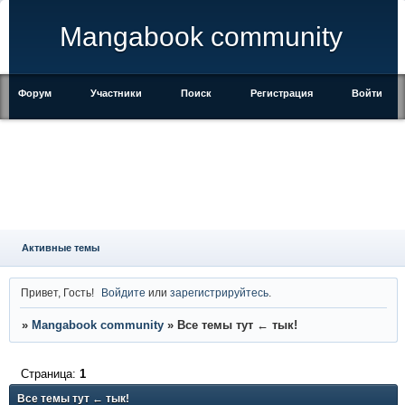
Mangabook community
Форум
Участники
Поиск
Регистрация
Войти
Активные темы
Привет, Гость!
Войдите
или
зарегистрируйтесь
.
»
Mangabook community
»
Все темы тут ← тык!
Страница:
1
Все темы тут ← тык!