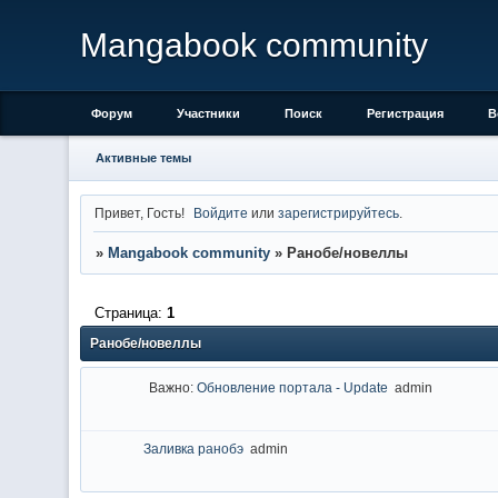
Mangabook community
Форум
Участники
Поиск
Регистрация
В
Активные темы
Привет, Гость!
Войдите
или
зарегистрируйтесь
.
»
Mangabook community
»
Ранобе/новеллы
Страница:
1
Ранобе/новеллы
Важно:
Обновление портала - Update
admin
Заливка ранобэ
admin