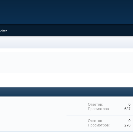
ойти
0
637
0
270