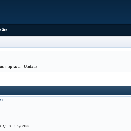
ойти
е портала - Update
03
ведена на русский