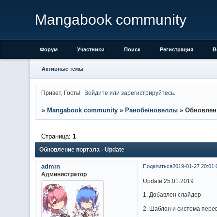
Mangabook community
Форум
Участники
Поиск
Регистрация
В
Активные темы
Привет, Гость!
Войдите
или
зарегистрируйтесь
.
»
Mangabook community
»
Ранобе/новеллы
»
Обновлени
Страница:
1
Обновление портала - Update
admin
Поделиться
2019-01-27 20:01:
Администратор
Update 25.01.2019
1. Добавлен слайдер
2. Шаблон и система пере