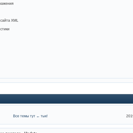
бражения
а сайта XML
истики
Все темы тут ← тык!
201