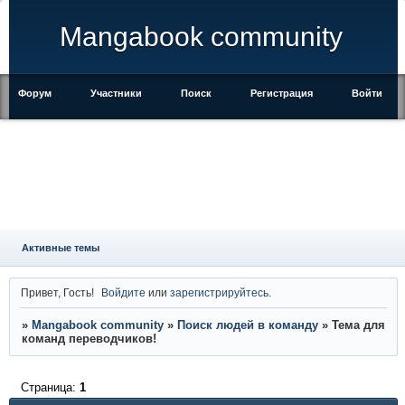
Mangabook community
Форум
Участники
Поиск
Регистрация
Войти
Активные темы
Привет, Гость!
Войдите
или
зарегистрируйтесь
.
»
Mangabook community
»
Поиск людей в команду
»
Тема для
команд переводчиков!
Страница:
1