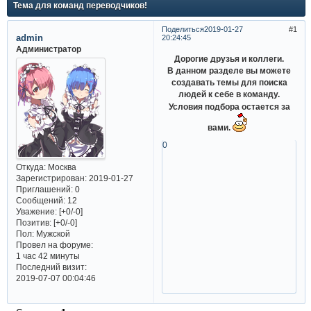
Тема для команд переводчиков!
Поделиться
2019-01-27
1
admin
20:24:45
Администратор
Дорогие друзья и коллеги.
В данном разделе вы можете
создавать темы для поиска
людей к
себе в команду.
Условия подбора остается за
вами.
0
Откуда:
Москва
Зарегистрирован
: 2019-01-27
Приглашений:
0
Сообщений:
12
Уважение:
[+0/-0]
Позитив:
[+0/-0]
Пол:
Мужской
Провел на форуме:
1 час 42 минуты
Последний визит:
2019-07-07 00:04:46